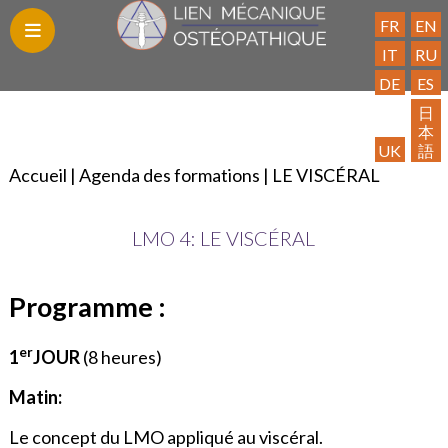
FR
EN
IT
RU
DE
ES
Blog
Découvrez
Les
Trouvez
Publications
Contact
Adhésion
Espace
Liens
日
本
le
Formations
un
Adhérent
utiles
UK
語
LMO
praticien
Accueil
|
Agenda des formations
|
LE VISCÉRAL
LMO 4: LE VISCÉRAL
Programme :
er
1
JOUR
(8 heures)
Matin:
Le concept du LMO appliqué au viscéral.