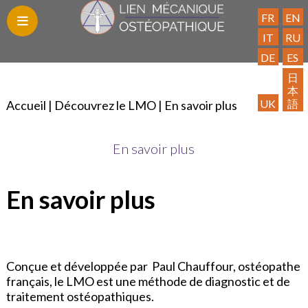
FR
EN
IT
RU
DE
ES
Blog
Découvrez
Les
Trouvez
Publications
Contact
Adhésion
Espace
Liens
日
本
le
Formations
un
Adhérent
utiles
UK
語
Accueil
|
Découvrez le LMO
|
En savoir plus
LMO
praticien
En savoir plus
En savoir plus
Conçue et développée par Paul Chauffour, ostéopathe
français, le LMO est une méthode de diagnostic et de
traitement ostéopathiques.