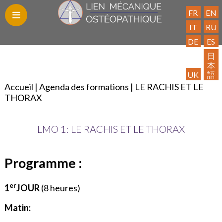
FR
EN
IT
RU
DE
ES
Blog
Découvrez
Les
Trouvez
Publications
Contact
Adhésion
Espace
Liens
日
本
le
Formations
un
Adhérent
utiles
UK
語
LMO
praticien
Accueil
|
Agenda des formations
|
LE RACHIS ET LE
THORAX
LMO 1: LE RACHIS ET LE THORAX
Programme :
er
1
JOUR
(8 heures)
Matin: