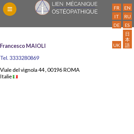
FR
EN
IT
RU
DE
ES
Blog
Découvrez
Les
Trouvez
Publications
Contact
Adhésion
Espace
Liens
日
本
le
Formations
un
Adhérent
utiles
UK
語
Francesco MAIOLI
LMO
praticien
Tel.
3333280869
Viale del vignola 44 , 00196 ROMA
Italie