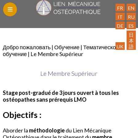
FR
EN
IT
RU
DE
ES
Блог
Откройте
Обучение
Найти
Публикации
Контакты
Ассоциация
Вход
Полезные
日
本
для
специалиста
МОС
для
ссылки
UK
語
Добро пожаловать
|
Обучение
|
Тематическое
себя
членов
обучение
|
Le Membre Supérieur
МОС
Ассоциации
Le Membre Supérieur
Stage post-gradué de 3 jours ouvert à tous les
ostéopathes sans prérequis LMO
Objectifs :
Aborder la
méthodologie
du Lien Mécanique
Ostéopathique dans le traitement du
membre